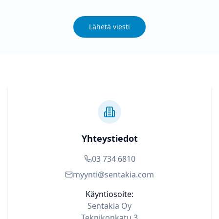
Lähetä viesti
Yhteystiedot
03 734 6810
myynti@sentakia.com
Käyntiosoite:
Sentakia Oy
Teknikonkatu 3