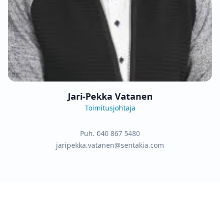
Jari-Pekka Vatanen
Toimitusjohtaja
Puh.
040 867 5480
jaripekka.vatanen@sentakia.com