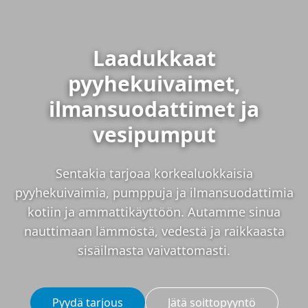
Laadukkaat
pyyhekuivaimet,
ilmansuodattimet ja
vesipumput
Sentakia tarjoaa korkealuokkaisia
pyyhekuivaimia, pumppuja ja ilmansuodattimia
kotiin ja ammattikäyttöön. Autamme sinua
nauttimaan lämmöstä, vedestä ja raikkaasta
sisäilmasta vaivattomasti.
Pyydä tarjous
Jätä soittopyyntö