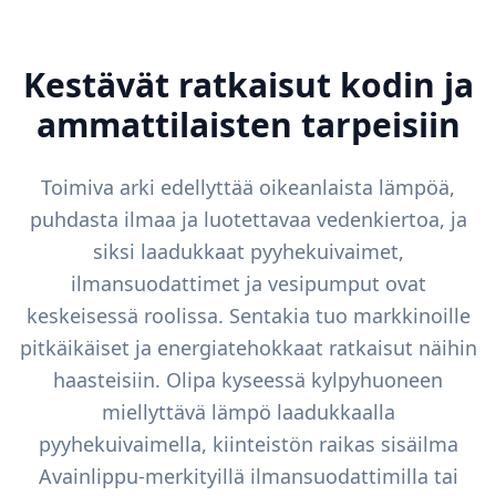
Kestävät ratkaisut kodin ja
ammattilaisten tarpeisiin
Toimiva arki edellyttää oikeanlaista lämpöä,
puhdasta ilmaa ja luotettavaa vedenkiertoa, ja
siksi laadukkaat pyyhekuivaimet,
ilmansuodattimet ja vesipumput ovat
keskeisessä roolissa. Sentakia tuo markkinoille
pitkäikäiset ja energiatehokkaat ratkaisut näihin
haasteisiin. Olipa kyseessä kylpyhuoneen
miellyttävä lämpö laadukkaalla
pyyhekuivaimella, kiinteistön raikas sisäilma
Avainlippu-merkityillä ilmansuodattimilla tai