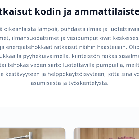
tkaisut kodin ja ammattilaiste
ää oikeanlaista lämpöä, puhdasta ilmaa ja luotettavaa 
et, ilmansuodattimet ja vesipumput ovat keskeisess
 ja energiatehokkaat ratkaisut näihin haasteisiin. O
kkaalla pyyhekuivaimella, kiinteistön raikas sisäilm
tai tehokas veden siirto luotettavilla pumpuilla, meil
 kestävyyteen ja helppokäyttöisyyteen, jotta sinä vo
asumisesta ja työskentelystä.