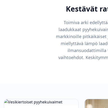
Kestävät ra
Toimiva arki edellytt
laadukkaat pyyhekuivaim
markkinoille pitkäikäiset
miellyttävä lämpö laadu
ilmansuodattimilla 
vaihtoehdot. Keskitymme