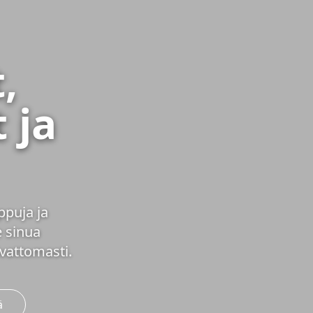
,
 ja
ppuja ja
 sinua
vattomasti.
ä