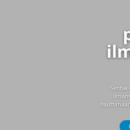
il
Sentaki
ilman
nauttimaan