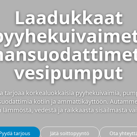
Laadukkaat
pyyhekuivaimet
mansuodattimet
vesipumput
a tarjoaa korkealuokkaisia pyyhekuivaimia, pum
suodattimia kotiin ja ammattikäyttöön. Autamme
 lämmöstä, vedestä ja raikkaasta sisäilmasta vai
Pyydä tarjous
Jätä soittopyyntö
Ota yhteytt