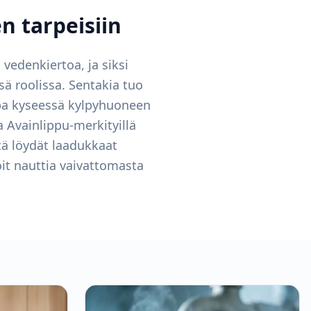
n tarpeisiin
vedenkiertoa, ja siksi
ä roolissa. Sentakia tuo
lipa kyseessä kylpyhuoneen
a Avainlippu-merkityillä
tä löydät laadukkaat
it nauttia vaivattomasta