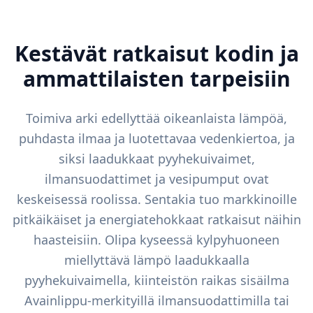
Kestävät ratkaisut kodin ja
ammattilaisten tarpeisiin
Toimiva arki edellyttää oikeanlaista lämpöä,
puhdasta ilmaa ja luotettavaa vedenkiertoa, ja
siksi laadukkaat pyyhekuivaimet,
ilmansuodattimet ja vesipumput ovat
keskeisessä roolissa. Sentakia tuo markkinoille
pitkäikäiset ja energiatehokkaat ratkaisut näihin
haasteisiin. Olipa kyseessä kylpyhuoneen
miellyttävä lämpö laadukkaalla
pyyhekuivaimella, kiinteistön raikas sisäilma
Avainlippu-merkityillä ilmansuodattimilla tai