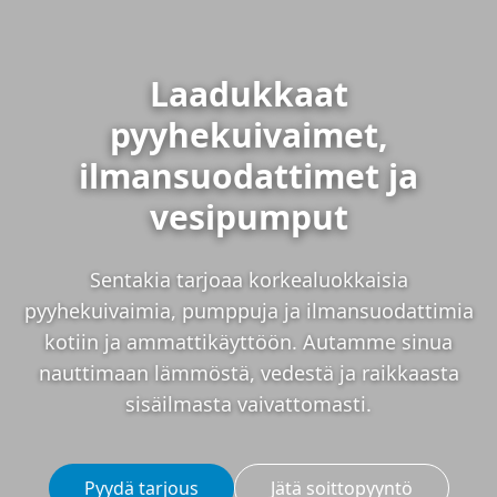
Laadukkaat
pyyhekuivaimet,
ilmansuodattimet ja
vesipumput
Sentakia tarjoaa korkealuokkaisia
pyyhekuivaimia, pumppuja ja ilmansuodattimia
kotiin ja ammattikäyttöön. Autamme sinua
nauttimaan lämmöstä, vedestä ja raikkaasta
sisäilmasta vaivattomasti.
Pyydä tarjous
Jätä soittopyyntö