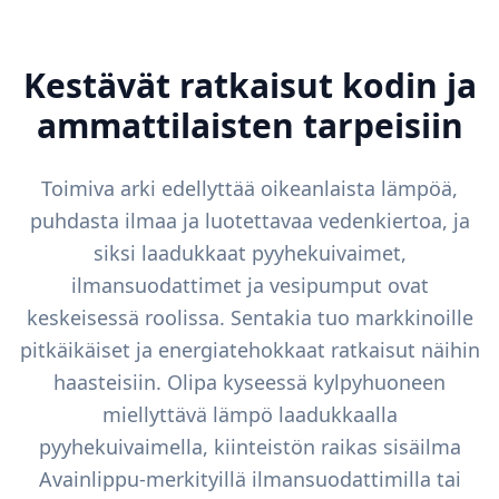
Kestävät ratkaisut kodin ja
ammattilaisten tarpeisiin
Toimiva arki edellyttää oikeanlaista lämpöä,
puhdasta ilmaa ja luotettavaa vedenkiertoa, ja
siksi laadukkaat pyyhekuivaimet,
ilmansuodattimet ja vesipumput ovat
keskeisessä roolissa. Sentakia tuo markkinoille
pitkäikäiset ja energiatehokkaat ratkaisut näihin
haasteisiin. Olipa kyseessä kylpyhuoneen
miellyttävä lämpö laadukkaalla
pyyhekuivaimella, kiinteistön raikas sisäilma
Avainlippu-merkityillä ilmansuodattimilla tai