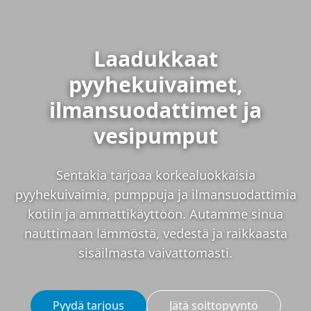
Laadukkaat
pyyhekuivaimet,
ilmansuodattimet ja
vesipumput
Sentakia tarjoaa korkealuokkaisia
pyyhekuivaimia, pumppuja ja ilmansuodattimia
kotiin ja ammattikäyttöön. Autamme sinua
nauttimaan lämmöstä, vedestä ja raikkaasta
sisäilmasta vaivattomasti.
Pyydä tarjous
Jätä soittopyyntö